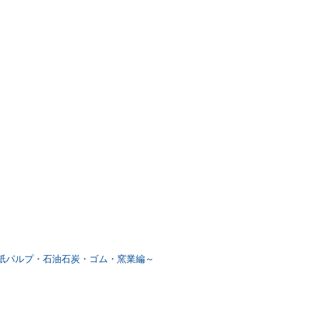
・紙パルプ・石油石炭・ゴム・窯業編～
～