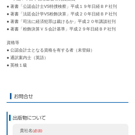
● 著書「公認会計士VS特捜検察」平成１９年日経ＢＰ社刊
● 著書「法廷会計学VS粉飾決算」平成２０年日経ＢＰ社刊
● 著書「司法に経済犯罪は裁けるか」平成２０年講談社刊
● 著書「粉飾決算ＶＳ会計基準」平成２９年日経ＢＰ社刊
資格等
● 公認会計士となる資格を有する者（未登録）
● 通訳案内士（英語）
● 英検１級
お問合せ
出版物について
貴社名
(必須)