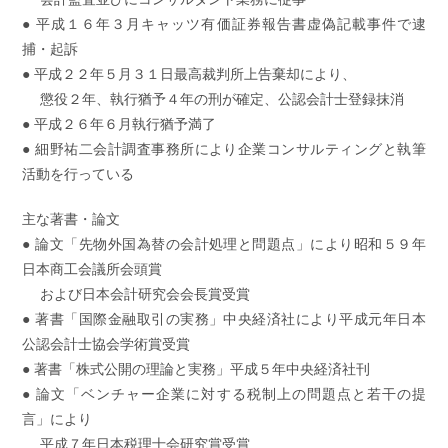
● 平成１６年３月キャッツ有価証券報告書虚偽記載事件で逮
捕・起訴
● 平成２２年５月３１日最高裁判所上告棄却により、
懲役２年、執行猶予４年の刑が確定、公認会計士登録抹消
● 平成２６年６月執行猶予満了
● 細野祐二会計調査事務所により企業コンサルティングと執筆
活動を行っている
主な著書・論文
● 論文「先物外国為替の会計処理と問題点」により昭和５９年
日本商工会議所会頭賞
および日本会計研究会会長賞受賞
● 著書「国際金融取引の実務」中央経済社により平成元年日本
公認会計士協会学術賞受賞
● 著書「株式公開の理論と実務」平成５年中央経済社刊
● 論文「ベンチャー企業に対する税制上の問題点と若干の提
言」により
平成７年日本税理士会研究賞受賞