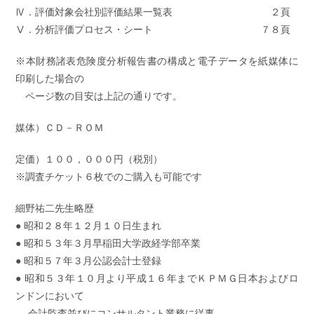
Ⅳ．評価対象会社別評価結果一覧表 ２頁
Ⅴ．分析評価プロセス・シート ７８頁
※本財務諸表危険度分析報告書の構成と電子データを紙媒体に
印刷した場合の
ページ数の目安は上記の通りです。
媒体）ＣＤ－ＲＯＭ
定価）１００，０００円（税別）
※調査チケット６枚でのご購入も可能です
細野祐二先生略歴
● 昭和２８年１２月１０日生まれ
● 昭和５３年３月早稲田大学政経学部卒業
● 昭和５７年３月公認会計士登録
● 昭和５３年１０月より平成１６年までＫＰＭＧ日本およびロ
ンドンにおいて
会計監査並びにコンサルタント業務に従事