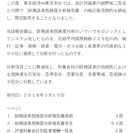
この度、東京経済㈱東京支社では、会計評論家の細野祐二先生
との間で「財務諸表危険度分析報告書」の独占販売契約を締結
し、限定販売することとなりました。
当該報告書は、財務諸表危険度分析のノウハウをロジックとし
てシステム化したものを、日経平均採用銘柄２２５社の内、銀
行・証券・保険・鉄道・電力・ガスを除く各業界の代表的な１
００社に適用して分析を行ったものです。
分析項目ごとに数値化し、対象会社の財務諸表の信頼性におけ
る危険度を①安全、②準安全、③要注意、④要警戒、⑤危険の
５区分に分類しています。
発刊日）２０１８年３月１５日
ページ）
Ⅰ．財務諸表危険度分析報告書表紙 ３頁
Ⅱ．財務諸表危険度分析報告書本文 ９３頁
Ⅲ．評価対象会社別監査報酬一覧表 ２頁