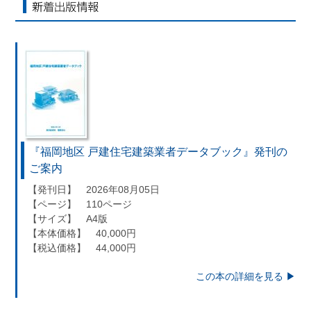
合は、上記利用目的を達成できない場合がありますのでご了承ください。
■ 通知・開示・訂正・追加・削除・利用停止・提供停止について
新着出版情報
当社は、本人が自己の個人情報について、通知・開示・訂正・追加・削除・
用停止・提供停止の希望がございましたら、本人または代理人の請求応じて
個人データの通知・開示・訂正・追加・削除・利用停止・提供停止の請求に
じます。
受付方法は、本人確認資料（運転免許証、パスポート何れかのコピー）、「
人情報取扱申請書」「委任状」（代理人による申請の場合のみ必要となり
す）を当社宛にお送り下さい。
＜個人情報保護に関するお問合せ・相談窓口＞
『福岡地区 戸建住宅建築業者データブック』発刊の
東京経済株式会社
ご案内
〒802-0004 北九州市小倉北区鍛冶町2丁目5-11（第一東経ビル）
【発刊日】 2026年08月05日
【ページ】 110ページ
フリーダイヤル 0120-55-9986
【サイズ】 A4版
受付時間 平日9：00～17：00
【本体価格】 40,000円
【税込価格】 44,000円
この本の詳細を見る ▶︎