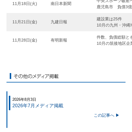
中央スポーツ破産
11月18日(火)
南日本新聞
鹿児島市 負債3
建設業は25件
11月21日(金)
九建日報
10月の九州・沖
件数、負債総額と
11月28日(金)
有明新報
10月の筑後地区企
その他のメディア掲載
2026年8月3日
2026年7月メディア掲載
この記事へ ▶