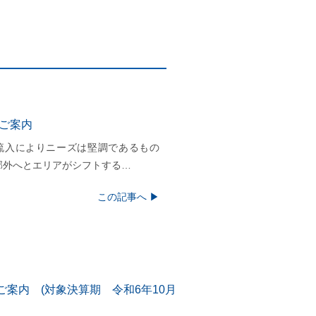
のご案内
流入によりニーズは堅調であるもの
郊外へとエリアがシフトする…
この記事へ ▶
案内 (対象決算期 令和6年10月