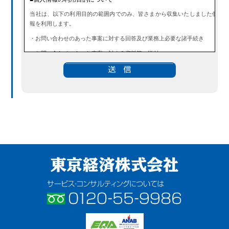
当社は、以下の利用目的の範囲内でのみ、皆さまから収集いたしました個人
報を利用します。
・お問い合わせのあった事案に対する回答及び業務上必要な諸手続き
・お問い合わせのあった事案に対する資料等の送付
■個人情報の第三者提供について
当社は、法令に定める場合を除き、事前にお客様の同意を得ることなく、個
情報を第三者に提供することはありません。また、当該情報を業務委託する
ともありません。
■ 個人情報提供の任意性及び留意点
個人情報のご提供は任意ですが、必要な個人情報をご提供いただけなかった
合は、上記利用目的を達成できない場合がありますのでご了承ください。
■ 通知・開示・訂正・追加・削除・利用停止・提供停止について
当社は、本人が自己の個人情報について、通知・開示・訂正・追加・削除・
東京経済株式会社
用停止・提供停止の希望がございましたら、本人または代理人の請求応じて
個人データの通知・開示・訂正・追加・削除・利用停止・提供停止の請求に
じます。
サービス・コンサルティングについ
受付方法は、本人確認資料（運転免許証、パスポート何れかのコピー）、「
人情報取扱申請書」「委任状」（代理人による申請の場合のみ必要となり
ては フリーダイヤル 0120-55-