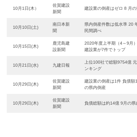
佐賀建設
10月1日(木）
建設業の倒産はゼロ 8 月
新聞
南日本新
県内倒産件数は低水準 20
10月10日(土)
聞
民間調べ
鹿児島建
2020年度上半期（4～9月
10月15日(木)
設新聞
建設業が7件でトップ
上位100社で総額9754億
10月21日(水)
九建日報
ンキング
佐賀建設
建設業の倒産は1件 負債額1
10月29日(木)
新聞
の県内倒産
佐賀建設
10月29日(木)
負債総額は約14億 9月の
新聞