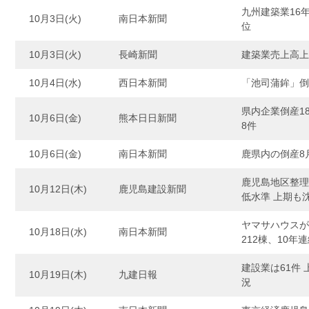
九州建築業16年
10月3日(火)
南日本新聞
位
10月3日(火)
長崎新聞
建築業売上高上
10月4日(水)
西日本新聞
「池司蒲鉾」倒
県内企業倒産1
10月6日(金)
熊本日日新聞
8件
10月6日(金)
南日本新聞
鹿県内の倒産8
鹿児島地区整理倒
10月12日(木)
鹿児島建設新聞
低水準 上期も
ヤマサハウスが
10月18日(水)
南日本新聞
212棟、10年
建設業は61件
10月19日(木)
九建日報
況