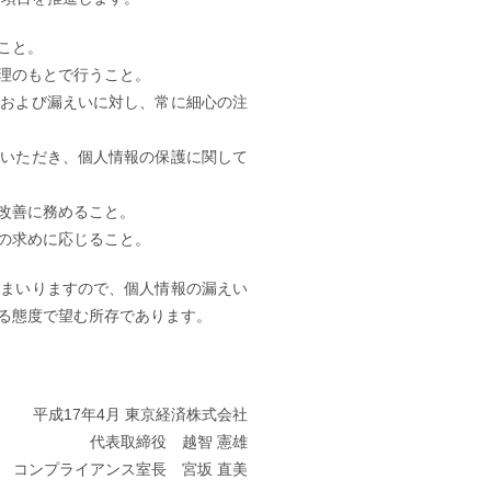
こと。
理のもとで行うこと。
失および漏えいに対し、常に細心の注
ていただき、個人情報の保護に関して
改善に務めること。
の求めに応じること。
てまいりますので、個人情報の漏えい
る態度で望む所存であります。
平成17年4月 東京経済株式会社
代表取締役 越智 憲雄
コンプライアンス室長 宮坂 直美