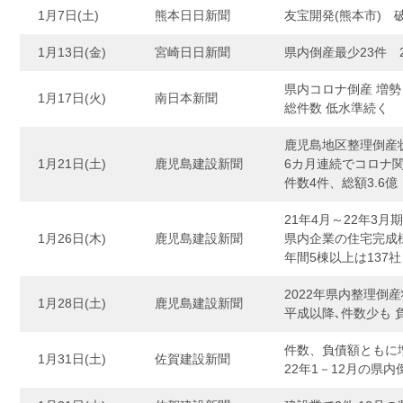
1月7日(土)
熊本日日新聞
友宝開発(熊本市) 
1月13日(金)
宮崎日日新聞
県内倒産最少23件 
県内コロナ倒産 増勢
1月17日(火)
南日本新聞
総件数 低水準続く
鹿児島地区整理倒産
1月21日(土)
鹿児島建設新聞
6カ月連続でコロナ
件数4件、総額3.6億
21年4月～22年3月
1月26日(木)
鹿児島建設新聞
県内企業の住宅完成棟
年間5棟以上は137社
2022年県内整理倒
1月28日(土)
鹿児島建設新聞
平成以降､件数少も 
件数、負債額ともに
1月31日(土)
佐賀建設新聞
22年1－12月の県