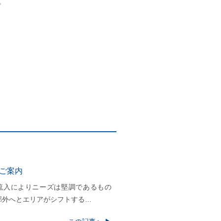
。
のご案内
流入によりニーズは堅調であるもの
郊外へとエリアがシフトする…