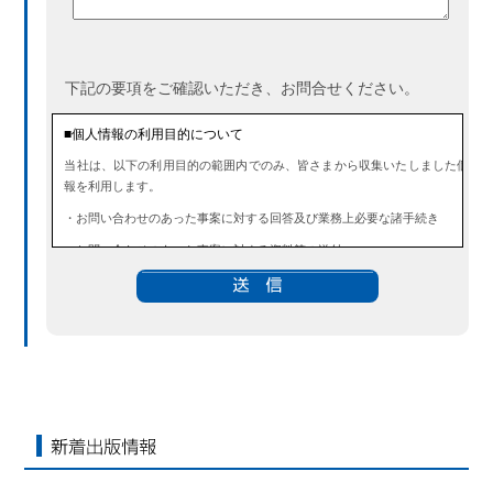
下記の要項をご確認いただき、お問合せください。
■個人情報の利用目的について
当社は、以下の利用目的の範囲内でのみ、皆さまから収集いたしました個人
報を利用します。
・お問い合わせのあった事案に対する回答及び業務上必要な諸手続き
・お問い合わせのあった事案に対する資料等の送付
■個人情報の第三者提供について
当社は、法令に定める場合を除き、事前にお客様の同意を得ることなく、個
情報を第三者に提供することはありません。また、当該情報を業務委託する
ともありません。
■ 個人情報提供の任意性及び留意点
個人情報のご提供は任意ですが、必要な個人情報をご提供いただけなかった
合は、上記利用目的を達成できない場合がありますのでご了承ください。
■ 通知・開示・訂正・追加・削除・利用停止・提供停止について
新着出版情報