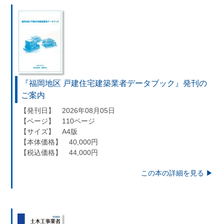
当社は、本人が自己の個人情報について、通知・開示・訂正・追加・削除・
用停止・提供停止の希望がございましたら、本人または代理人の請求応じて
個人データの通知・開示・訂正・追加・削除・利用停止・提供停止の請求に
じます。
受付方法は、本人確認資料（運転免許証、パスポート何れかのコピー）、「
人情報取扱申請書」「委任状」（代理人による申請の場合のみ必要となり
す）を当社宛にお送り下さい。
＜個人情報保護に関するお問合せ・相談窓口＞
『福岡地区 戸建住宅建築業者データブック』発刊の
東京経済株式会社
ご案内
〒802-0004 北九州市小倉北区鍛冶町2丁目5-11（第一東経ビル）
【発刊日】 2026年08月05日
【ページ】 110ページ
フリーダイヤル 0120-55-9986
【サイズ】 A4版
受付時間 平日9：00～17：00
【本体価格】 40,000円
【税込価格】 44,000円
この本の詳細を見る ▶︎