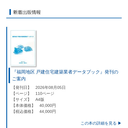
個人情報のご提供は任意ですが、必要な個人情報をご提供いただけなかった
合は、上記利用目的を達成できない場合がありますのでご了承ください。
■ 通知・開示・訂正・追加・削除・利用停止・提供停止について
新着出版情報
当社は、本人が自己の個人情報について、通知・開示・訂正・追加・削除・
用停止・提供停止の希望がございましたら、本人または代理人の請求応じて
個人データの通知・開示・訂正・追加・削除・利用停止・提供停止の請求に
じます。
受付方法は、本人確認資料（運転免許証、パスポート何れかのコピー）、「
人情報取扱申請書」「委任状」（代理人による申請の場合のみ必要となり
す）を当社宛にお送り下さい。
＜個人情報保護に関するお問合せ・相談窓口＞
『福岡地区 戸建住宅建築業者データブック』発刊の
東京経済株式会社
ご案内
〒802-0004 北九州市小倉北区鍛冶町2丁目5-11（第一東経ビル）
【発刊日】 2026年08月05日
【ページ】 110ページ
フリーダイヤル 0120-55-9986
【サイズ】 A4版
受付時間 平日9：00～17：00
【本体価格】 40,000円
【税込価格】 44,000円
この本の詳細を見る ▶︎